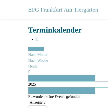
EFG Frankfurt Am Tiergarten
Terminkalender
Nach Jahr
Nach Monat
Nach Woche
Heute
Vorheriges Jahr
2025
Nächstes Jahr
Es wurden keine Events gefunden
Limite der Paginierungsliste
Anzeige #